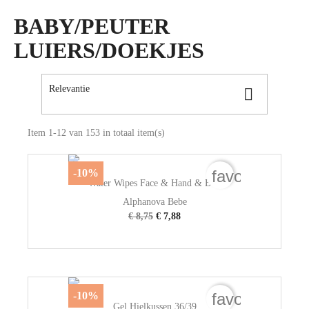
BABY/PEUTER
LUIERS/DOEKJES
Relevantie

Item 1-12 van 153 in totaal item(s)
favorite_bord
-10%
Water Wipes Face & Hand & Bott
Alphanova Bebe
€ 8,75
€ 7,88
favorite_bord
-10%
Gel Hielkussen 36/39