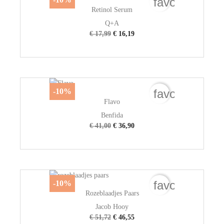
favorite_bord
Retinol Serum
Q+A
€ 17,99
€ 16,19
favorite_bord
-10%
Flavo
Benfida
€ 41,00
€ 36,90
favorite_bord
-10%
Rozeblaadjes Paars
Jacob Hooy
€ 51,72
€ 46,55