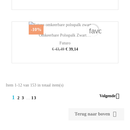
favorite_bord
-10%
Omkeerbare Polsspalk Zwart....
Futuro
€ 43,49
€ 39,14
Item 1-12 van 153 in totaal item(s)

Volgende
1
2
3
…
13

Terug naar boven