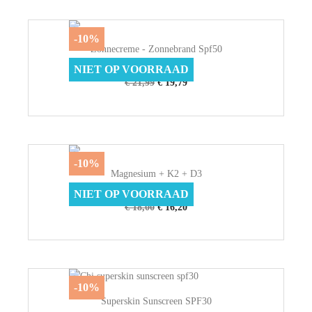
-10%
Zonnecreme - Zonnebrand Spf50
Blokzeep
NIET OP VOORRAAD
€ 21,99
€ 19,79
-10%
Magnesium + K2 + D3
Physalis
NIET OP VOORRAAD
€ 18,00
€ 16,20
-10%
Superskin Sunscreen SPF30