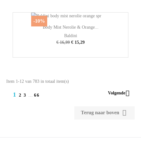
-10%
Body Mist Nerolie & Orange...
Baldini
€ 16,99
€ 15,29
Item 1-12 van 783 in totaal item(s)

Volgende
1
2
3
…
66

Terug naar boven