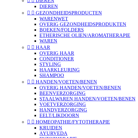


DIEREN
DIEREN


GEZONDHEIDSPRODUCTEN
WARENWET
OVERIG GEZONDHEIDSPRODUKTEN
BOEKEN/FOLDERS
ETHERISCHE OLIEN/AROMATHERAPIE
WAREN


HAAR
OVERIG HAAR
CONDITIONER
STYLING
HAARKLEURING
SHAMPOO


HANDEN/VOETEN/BENEN
OVERIG HANDEN/VOETEN/BENEN
BEENVERZORGING
STAALWAREN HANDEN/VOETEN/BENEN
VOETVERZORGING
HANDVERZORGING
EELT/LIKDOORN


HOMEOPATHIE/FYTOTHERAPIE
KRUIDEN
AYURVEDA