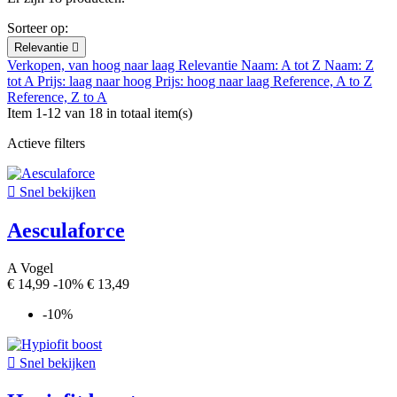
Sorteer op:
Relevantie

Verkopen, van hoog naar laag
Relevantie
Naam: A tot Z
Naam: Z
tot A
Prijs: laag naar hoog
Prijs: hoog naar laag
Reference, A to Z
Reference, Z to A
Item 1-12 van 18 in totaal item(s)
Actieve filters

Snel bekijken
Aesculaforce
A Vogel
€ 14,99
-10%
€ 13,49
-10%

Snel bekijken