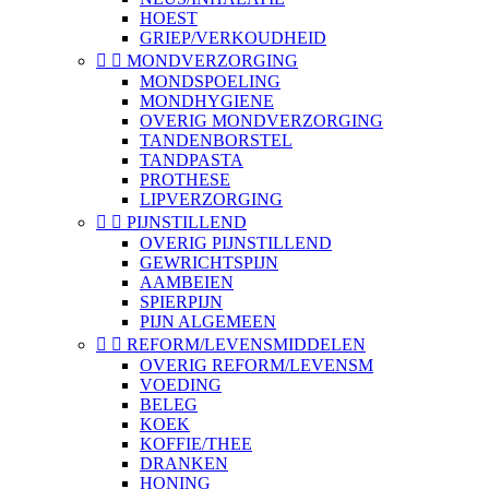
HOEST
GRIEP/VERKOUDHEID


MONDVERZORGING
MONDSPOELING
MONDHYGIENE
OVERIG MONDVERZORGING
TANDENBORSTEL
TANDPASTA
PROTHESE
LIPVERZORGING


PIJNSTILLEND
OVERIG PIJNSTILLEND
GEWRICHTSPIJN
AAMBEIEN
SPIERPIJN
PIJN ALGEMEEN


REFORM/LEVENSMIDDELEN
OVERIG REFORM/LEVENSM
VOEDING
BELEG
KOEK
KOFFIE/THEE
DRANKEN
HONING