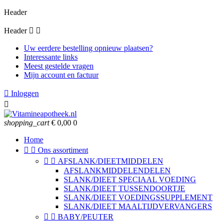
Header
Header


Uw eerdere bestelling opnieuw plaatsen?
Interessante links
Meest gestelde vragen
Mijn account en factuur

Inloggen

shopping_cart
€ 0,00
0
Home


Ons assortiment


AFSLANK/DIEETMIDDELEN
AFSLANKMIDDELENDELEN
SLANK/DIEET SPECIAAL VOEDING
SLANK/DIEET TUSSENDOORTJE
SLANK/DIEET VOEDINGSSUPPLEMENT
SLANK/DIEET MAALTIJDVERVANGERS


BABY/PEUTER