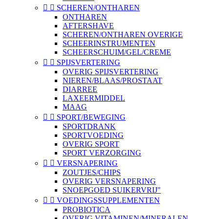


SCHEREN/ONTHAREN
ONTHAREN
AFTERSHAVE
SCHEREN/ONTHAREN OVERIGE
SCHEERINSTRUMENTEN
SCHEERSCHUIM/GEL/CREME


SPIJSVERTERING
OVERIG SPIJSVERTERING
NIEREN/BLAAS/PROSTAAT
DIARREE
LAXEERMIDDEL
MAAG


SPORT/BEWEGING
SPORTDRANK
SPORTVOEDING
OVERIG SPORT
SPORT VERZORGING


VERSNAPERING
ZOUTJES/CHIPS
OVERIG VERSNAPERING
SNOEPGOED SUIKERVRIJ"


VOEDINGSSUPPLEMENTEN
PROBIOTICA
OVERIG VITAMINEN/MINERALEN