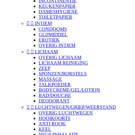
INCONTINENTIE
KEUKENPAPIER
DAMESHYGIENE
TOILETPAPIER


INTIEM
CONDOOMS
GLIJMIDDEL
EROTIEK
OVERIG INTIEM


LICHAAM
OVERIG LICHAAM
LICHAAM REINIGING
ZEEP
SPONZEN/BORSTELS
MASSAGE
TALKPOEDER
BODYCREME/GEL/LOTION
BAD/DOUCHE
DEODORANT


LUCHTWEGEN/GRIEP/WEERSTAND
OVERIG LUCHTWEGEN
HOOIKOORTS
ANTI ROOK
KEEL
NEUS/INHALATIE