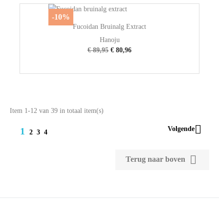
-10%
Fucoidan Bruinalg Extract
Hanoju
€ 89,95
€ 80,96
Item 1-12 van 39 in totaal item(s)

Volgende
1
2
3
4

Terug naar boven