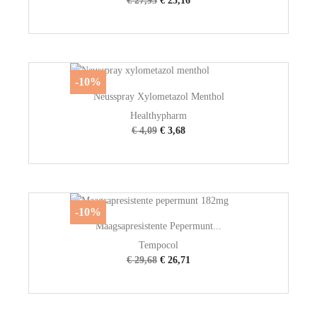
€ 27,95
€ 25,16
-10%
Neusspray Xylometazol Menthol
Healthypharm
€ 4,09
€ 3,68
-10%
Maagsapresistente Pepermunt...
Tempocol
€ 29,68
€ 26,71