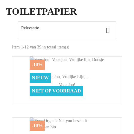
TOILETPAPIER
Relevantie

Item 1-12 van 39 in totaal item(s)
-10%
Voor Jou, Vrolijke Lijn,...
NIEUW
Voor Jou!
NIET OP VOORRAAD
€ 3,99
€ 3,59
-10%