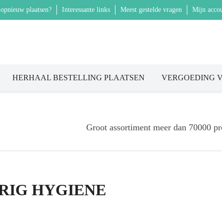
 opnieuw plaatsen?
Interessante links
Meest gestelde vragen
Mijn accou
HERHAAL BESTELLING PLAATSEN
VERGOEDING V
Groot assortiment meer dan 70000 pr
RIG HYGIENE