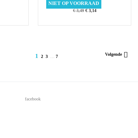
NIET OP VOORRAAD
Nairns
€ 3,49
€ 3,14

Volgende
1
2
3
…
7
facebook