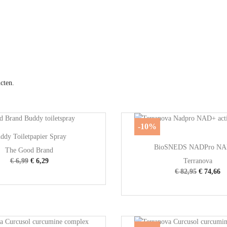
cten.
-10%

Snel bekijken
ddy Toiletpapier Spray

Snel bekijken
BioSNEDS NADPro NAD
The Good Brand
€ 6,99
€ 6,29
Terranova
€ 82,95
€ 74,66