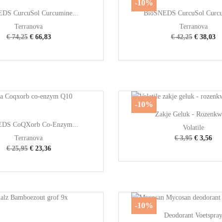
-10%


Snel bekijken
Snel bekijken
DS CurcuSol Curcumine...
BioSNEDS CurcuSol Curcu
Terranova
Terranova
€ 74,25
€ 66,83
€ 42,25
€ 38,03
-10%

Snel bekijken
Zakje Geluk - Rozenkw

Snel bekijken
EDS CoQXorb Co-Enzym...
Volatile
Terranova
€ 3,95
€ 3,56
€ 25,95
€ 23,36
-10%

Snel bekijken
Deodorant Voetspra