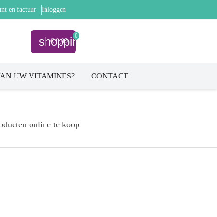
nt en factuur
Inloggen
0
shopping_cart
€ 0,00
AN UW VITAMINES?
CONTACT
oducten online te koop