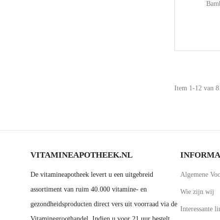
Bamb
Item 1-12 van 81
VITAMINEAPOTHEEK.NL
INFORMA
De vitamineapotheek levert u een uitgebreid
Algemene Voo
assortiment van ruim 40.000 vitamine- en
Wie zijn wij
gezondheidsproducten direct vers uit voorraad via de
Interessante li
Vitaminegroothandel. Indien u voor 21 uur bestelt