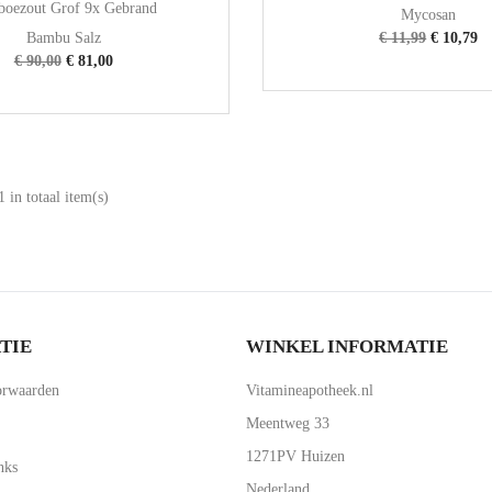

Snel bekijken
oezout Grof 9x Gebrand
Mycosan
Bambu Salz
€ 11,99
€ 10,79
€ 90,00
€ 81,00
 in totaal item(s)
TIE
WINKEL INFORMATIE
rwaarden
Vitamineapotheek.nl
Meentweg 33
1271PV Huizen
nks
Nederland