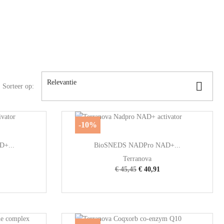
Relevantie

Sorteer op:
-10%

Snel bekijken
+...
BioSNEDS NADPro NAD+...
Terranova
€ 45,45
€ 40,91