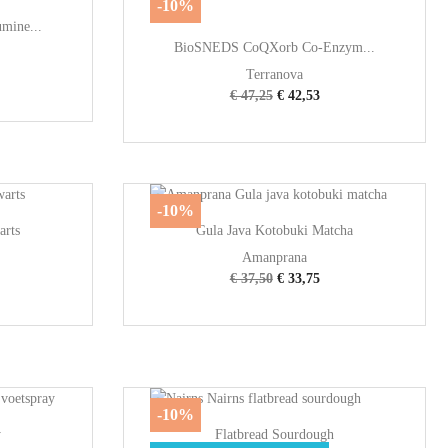
-10%
mine...

Snel bekijken
BioSNEDS CoQXorb Co-Enzym...
Terranova
€ 47,25
€ 42,53
-10%

Snel bekijken
arts
Gula Java Kotobuki Matcha
Amanprana
€ 37,50
€ 33,75
-10%

Snel bekijken
y
Flatbread Sourdough