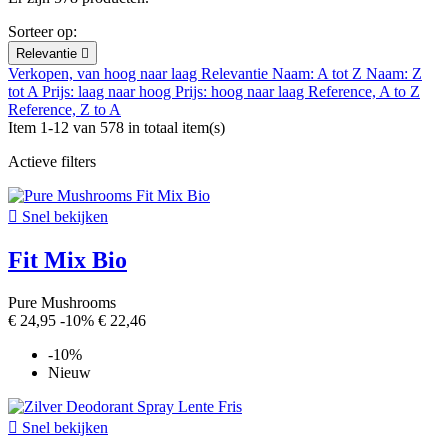
Sorteer op:
Relevantie

Verkopen, van hoog naar laag
Relevantie
Naam: A tot Z
Naam: Z
tot A
Prijs: laag naar hoog
Prijs: hoog naar laag
Reference, A to Z
Reference, Z to A
Item 1-12 van 578 in totaal item(s)
Actieve filters

Snel bekijken
Fit Mix Bio
Pure Mushrooms
€ 24,95
-10%
€ 22,46
-10%
Nieuw

Snel bekijken