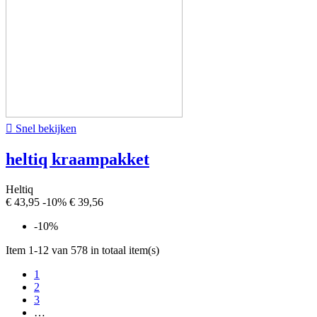

Snel bekijken
heltiq kraampakket
Heltiq
€ 43,95
-10%
€ 39,56
-10%
Item 1-12 van 578 in totaal item(s)
1
2
3
…