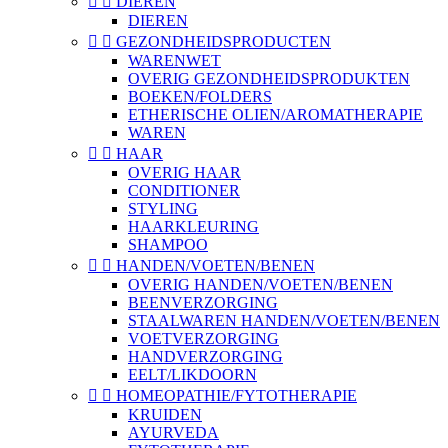


DIEREN
DIEREN


GEZONDHEIDSPRODUCTEN
WARENWET
OVERIG GEZONDHEIDSPRODUKTEN
BOEKEN/FOLDERS
ETHERISCHE OLIEN/AROMATHERAPIE
WAREN


HAAR
OVERIG HAAR
CONDITIONER
STYLING
HAARKLEURING
SHAMPOO


HANDEN/VOETEN/BENEN
OVERIG HANDEN/VOETEN/BENEN
BEENVERZORGING
STAALWAREN HANDEN/VOETEN/BENEN
VOETVERZORGING
HANDVERZORGING
EELT/LIKDOORN


HOMEOPATHIE/FYTOTHERAPIE
KRUIDEN
AYURVEDA