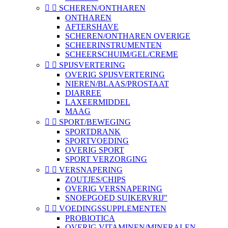


SCHEREN/ONTHAREN
ONTHAREN
AFTERSHAVE
SCHEREN/ONTHAREN OVERIGE
SCHEERINSTRUMENTEN
SCHEERSCHUIM/GEL/CREME


SPIJSVERTERING
OVERIG SPIJSVERTERING
NIEREN/BLAAS/PROSTAAT
DIARREE
LAXEERMIDDEL
MAAG


SPORT/BEWEGING
SPORTDRANK
SPORTVOEDING
OVERIG SPORT
SPORT VERZORGING


VERSNAPERING
ZOUTJES/CHIPS
OVERIG VERSNAPERING
SNOEPGOED SUIKERVRIJ"


VOEDINGSSUPPLEMENTEN
PROBIOTICA
OVERIG VITAMINEN/MINERALEN