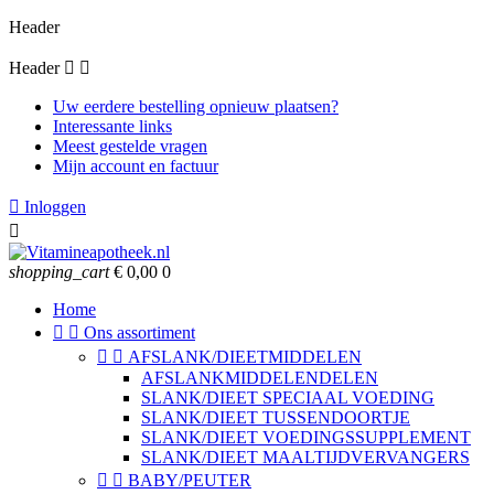
Header
Header


Uw eerdere bestelling opnieuw plaatsen?
Interessante links
Meest gestelde vragen
Mijn account en factuur

Inloggen

shopping_cart
€ 0,00
0
Home


Ons assortiment


AFSLANK/DIEETMIDDELEN
AFSLANKMIDDELENDELEN
SLANK/DIEET SPECIAAL VOEDING
SLANK/DIEET TUSSENDOORTJE
SLANK/DIEET VOEDINGSSUPPLEMENT
SLANK/DIEET MAALTIJDVERVANGERS


BABY/PEUTER