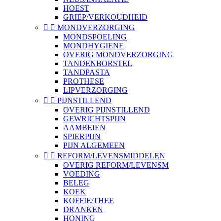
HOEST
GRIEP/VERKOUDHEID


MONDVERZORGING
MONDSPOELING
MONDHYGIENE
OVERIG MONDVERZORGING
TANDENBORSTEL
TANDPASTA
PROTHESE
LIPVERZORGING


PIJNSTILLEND
OVERIG PIJNSTILLEND
GEWRICHTSPIJN
AAMBEIEN
SPIERPIJN
PIJN ALGEMEEN


REFORM/LEVENSMIDDELEN
OVERIG REFORM/LEVENSM
VOEDING
BELEG
KOEK
KOFFIE/THEE
DRANKEN
HONING