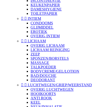
INCONTINENTIE
KEUKENPAPIER
DAMESHYGIENE
TOILETPAPIER


INTIEM
CONDOOMS
GLIJMIDDEL
EROTIEK
OVERIG INTIEM


LICHAAM
OVERIG LICHAAM
LICHAAM REINIGING
ZEEP
SPONZEN/BORSTELS
MASSAGE
TALKPOEDER
BODYCREME/GEL/LOTION
BAD/DOUCHE
DEODORANT


LUCHTWEGEN/GRIEP/WEERSTAND
OVERIG LUCHTWEGEN
HOOIKOORTS
ANTI ROOK
KEEL
NEUS/INHALATIE