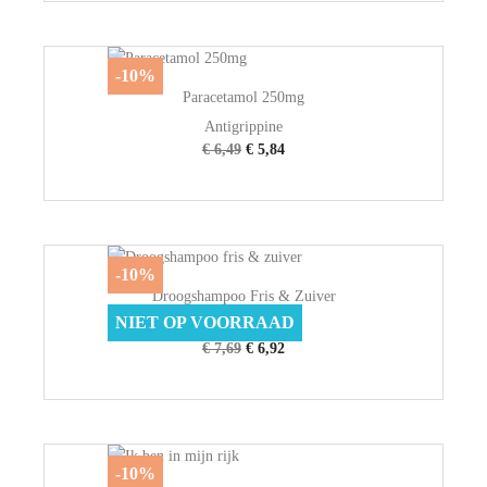
-10%
Paracetamol 250mg
Antigrippine
€ 6,49
€ 5,84
-10%
Droogshampoo Fris & Zuiver
NIET OP VOORRAAD
Andrelon
€ 7,69
€ 6,92
-10%