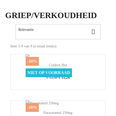
GRIEP/VERKOUDHEID
Relevantie

Item 1-9 van 9 in totaal item(s)
-10%
Coldrex Hot
Coldrex
NIET OP VOORRAAD
€ 12,49
€ 11,24
-10%
Paracetamol 250mg