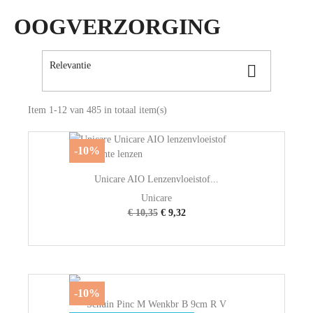
OOGVERZORGING
Relevantie

Item 1-12 van 485 in totaal item(s)
-10%
Unicare AIO Lenzenvloeistof...
Unicare
€ 10,35
€ 9,32
-10%
Schuin Pinc M Wenkbr B 9cm R V