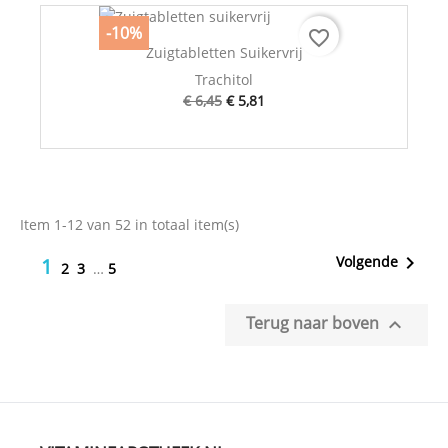
-10%
favorite_border
Zuigtabletten Suikervrij
Trachitol
€ 6,45
€ 5,81
Item 1-12 van 52 in totaal item(s)

Volgende
1
2
3
…
5
Terug naar boven
