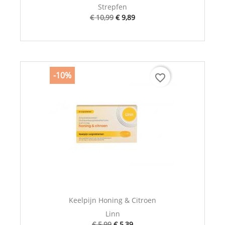
Strepfen
€ 10,99
€ 9,89
-10%
favorite_border
Keelpijn Honing & Citroen
Linn
€ 5,99
€ 5,39