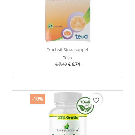
Trachsil Sinaasappel
Teva
€ 7,49
€ 6,74
-10%
favorite_border