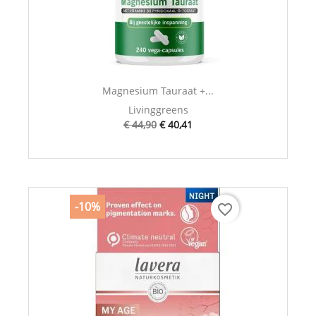
Magnesium Tauraat +...
Livinggreens
€ 44,90
€ 40,41
-10%
favorite_border