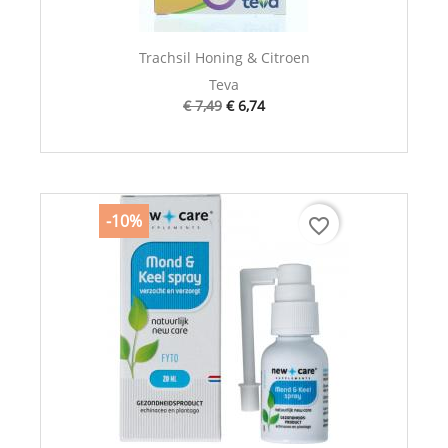
Trachsil Honing & Citroen
Teva
€ 7,49
€ 6,74
-10%
favorite_border