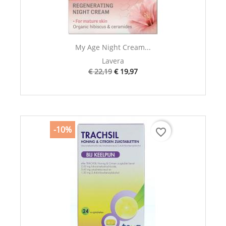
My Age Night Cream...
Lavera
€ 22,19
€ 19,97
-10%
favorite_border