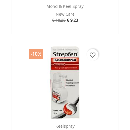
Mond & Keel Spray
New Care
€ 10,25
€ 9,23
-10%
favorite_border
Keelspray