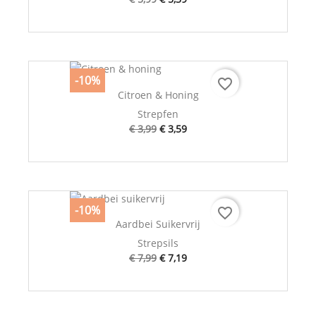
-10%
favorite_border
Citroen & Honing
Strepfen
€ 3,99
€ 3,59
-10%
favorite_border
Aardbei Suikervrij
Strepsils
€ 7,99
€ 7,19