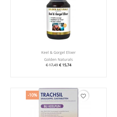
Keel & Gorgel Elixer
Golden Naturals
€ 17,49
€ 15,74
-10%
favorite_border