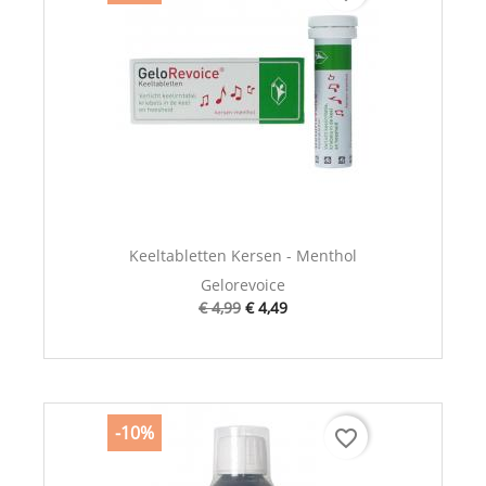
Keeltabletten Kersen - Menthol
Gelorevoice
€ 4,99
€ 4,49
-10%
favorite_border