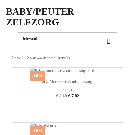
BABY/PEUTER
ZELFZORG
Relevantie

Item 1-12 van 44 in totaal item(s)
-10%
Baby Monodose Zoutoplossing...
Otricare
€ 8,69
€ 7,82
-10%