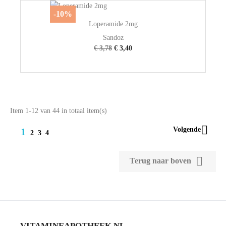
-10%
Loperamide 2mg
Sandoz
€ 3,78
€ 3,40
Item 1-12 van 44 in totaal item(s)

Volgende
1
2
3
4

Terug naar boven
VITAMINEAPOTHEEK.NL