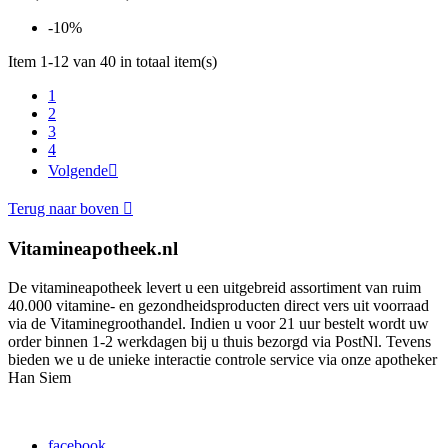
-10%
Item 1-12 van 40 in totaal item(s)
1
2
3
4
Volgende

Terug naar boven

Vitamineapotheek.nl
De vitamineapotheek levert u een uitgebreid assortiment van ruim
40.000 vitamine- en gezondheidsproducten direct vers uit voorraad
via de Vitaminegroothandel. Indien u voor 21 uur bestelt wordt uw
order binnen 1-2 werkdagen bij u thuis bezorgd via PostNl. Tevens
bieden we u de unieke interactie controle service via onze apotheker
Han Siem
facebook