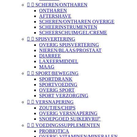


SCHEREN/ONTHAREN
ONTHAREN
AFTERSHAVE
SCHEREN/ONTHAREN OVERIGE
SCHEERINSTRUMENTEN
SCHEERSCHUIM/GEL/CREME


SPIJSVERTERING
OVERIG SPIJSVERTERING
NIEREN/BLAAS/PROSTAAT
DIARREE
LAXEERMIDDEL
MAAG


SPORT/BEWEGING
SPORTDRANK
SPORTVOEDING
OVERIG SPORT
SPORT VERZORGING


VERSNAPERING
ZOUTJES/CHIPS
OVERIG VERSNAPERING
SNOEPGOED SUIKERVRIJ"


VOEDINGSSUPPLEMENTEN
PROBIOTICA
OVERIG VITAMINEN/MINERALEN