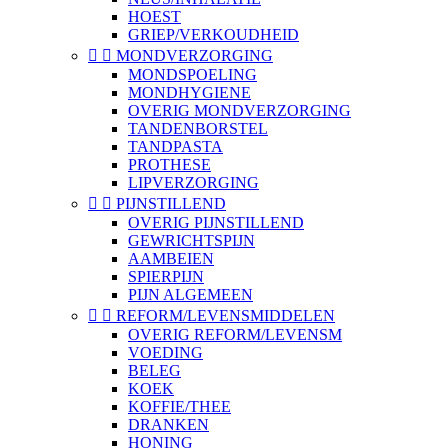
HOEST
GRIEP/VERKOUDHEID


MONDVERZORGING
MONDSPOELING
MONDHYGIENE
OVERIG MONDVERZORGING
TANDENBORSTEL
TANDPASTA
PROTHESE
LIPVERZORGING


PIJNSTILLEND
OVERIG PIJNSTILLEND
GEWRICHTSPIJN
AAMBEIEN
SPIERPIJN
PIJN ALGEMEEN


REFORM/LEVENSMIDDELEN
OVERIG REFORM/LEVENSM
VOEDING
BELEG
KOEK
KOFFIE/THEE
DRANKEN
HONING