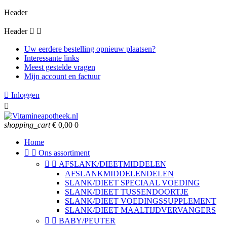
Header
Header


Uw eerdere bestelling opnieuw plaatsen?
Interessante links
Meest gestelde vragen
Mijn account en factuur

Inloggen

shopping_cart
€ 0,00
0
Home


Ons assortiment


AFSLANK/DIEETMIDDELEN
AFSLANKMIDDELENDELEN
SLANK/DIEET SPECIAAL VOEDING
SLANK/DIEET TUSSENDOORTJE
SLANK/DIEET VOEDINGSSUPPLEMENT
SLANK/DIEET MAALTIJDVERVANGERS


BABY/PEUTER