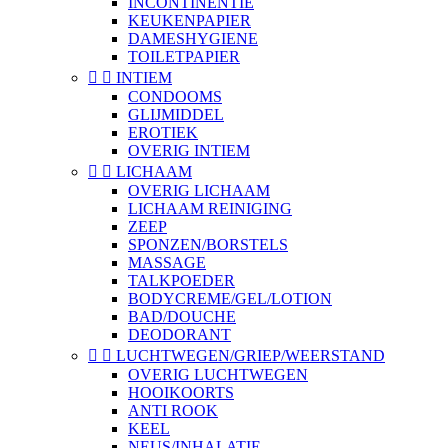
INCONTINENTIE
KEUKENPAPIER
DAMESHYGIENE
TOILETPAPIER


INTIEM
CONDOOMS
GLIJMIDDEL
EROTIEK
OVERIG INTIEM


LICHAAM
OVERIG LICHAAM
LICHAAM REINIGING
ZEEP
SPONZEN/BORSTELS
MASSAGE
TALKPOEDER
BODYCREME/GEL/LOTION
BAD/DOUCHE
DEODORANT


LUCHTWEGEN/GRIEP/WEERSTAND
OVERIG LUCHTWEGEN
HOOIKOORTS
ANTI ROOK
KEEL
NEUS/INHALATIE