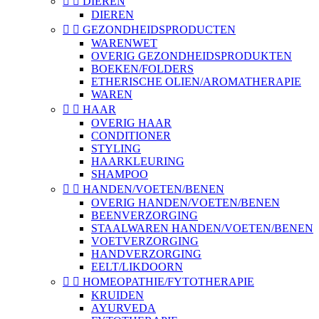


DIEREN
DIEREN


GEZONDHEIDSPRODUCTEN
WARENWET
OVERIG GEZONDHEIDSPRODUKTEN
BOEKEN/FOLDERS
ETHERISCHE OLIEN/AROMATHERAPIE
WAREN


HAAR
OVERIG HAAR
CONDITIONER
STYLING
HAARKLEURING
SHAMPOO


HANDEN/VOETEN/BENEN
OVERIG HANDEN/VOETEN/BENEN
BEENVERZORGING
STAALWAREN HANDEN/VOETEN/BENEN
VOETVERZORGING
HANDVERZORGING
EELT/LIKDOORN


HOMEOPATHIE/FYTOTHERAPIE
KRUIDEN
AYURVEDA