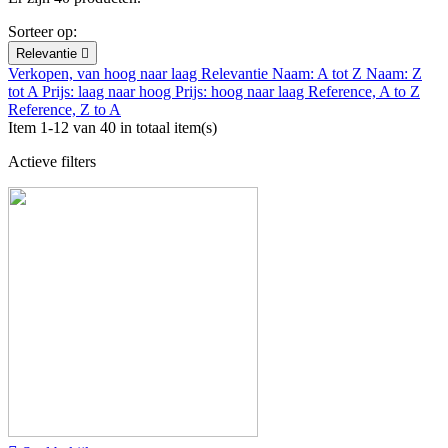
Sorteer op:
Relevantie

Verkopen, van hoog naar laag
Relevantie
Naam: A tot Z
Naam: Z
tot A
Prijs: laag naar hoog
Prijs: hoog naar laag
Reference, A to Z
Reference, Z to A
Item 1-12 van 40 in totaal item(s)
Actieve filters