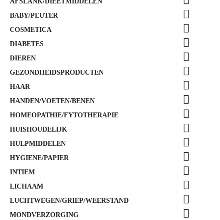
AFSLANK/DIEETMIDDELEN

BABY/PEUTER

COSMETICA

DIABETES

DIEREN

GEZONDHEIDSPRODUCTEN

HAAR

HANDEN/VOETEN/BENEN

HOMEOPATHIE/FYTOTHERAPIE

HUISHOUDELIJK

HULPMIDDELEN

HYGIENE/PAPIER

INTIEM

LICHAAM

LUCHTWEGEN/GRIEP/WEERSTAND

MONDVERZORGING