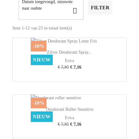
Datum toegevoegd, nieuwste
FILTER
naar oudste

Item 1-12 van 23 in totaal item(s)
-10%
Zilver Deodorant Spray...
NIEUW
Erica
€ 7,95
€ 7,16
-10%
Deodorant Roller Sensitive
NIEUW
Erica
€ 7,95
€ 7,16