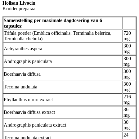
Holisan Livocin
Kruidenpreparaat
Samenstelling per maximale dagdosering van 6
capsules:
Trifala poeder (Emblica officinalis, Terminalia belerica,
720
Terminalia chebula)
mg
300
Achyranthes aspera
mg
300
Andrographis paniculata
mg
300
Boerhaavia diffusa
mg
300
Tecoma undulata
mg
216
Phyllanthus niruri extract
mg
36
Boerhaavia diffusa extract
mg
30
Andrographis paniculata extract
mg
24
Tecoma undulata extract