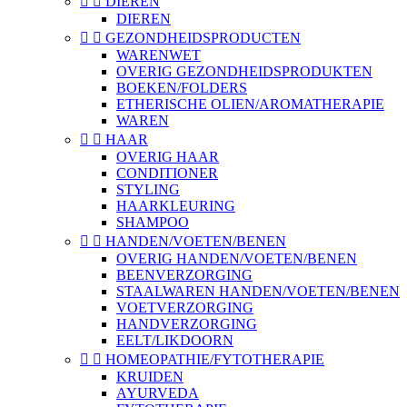


DIEREN
DIEREN


GEZONDHEIDSPRODUCTEN
WARENWET
OVERIG GEZONDHEIDSPRODUKTEN
BOEKEN/FOLDERS
ETHERISCHE OLIEN/AROMATHERAPIE
WAREN


HAAR
OVERIG HAAR
CONDITIONER
STYLING
HAARKLEURING
SHAMPOO


HANDEN/VOETEN/BENEN
OVERIG HANDEN/VOETEN/BENEN
BEENVERZORGING
STAALWAREN HANDEN/VOETEN/BENEN
VOETVERZORGING
HANDVERZORGING
EELT/LIKDOORN


HOMEOPATHIE/FYTOTHERAPIE
KRUIDEN
AYURVEDA