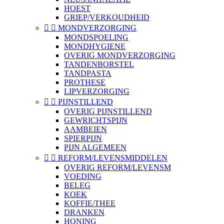
HOEST
GRIEP/VERKOUDHEID


MONDVERZORGING
MONDSPOELING
MONDHYGIENE
OVERIG MONDVERZORGING
TANDENBORSTEL
TANDPASTA
PROTHESE
LIPVERZORGING


PIJNSTILLEND
OVERIG PIJNSTILLEND
GEWRICHTSPIJN
AAMBEIEN
SPIERPIJN
PIJN ALGEMEEN


REFORM/LEVENSMIDDELEN
OVERIG REFORM/LEVENSM
VOEDING
BELEG
KOEK
KOFFIE/THEE
DRANKEN
HONING