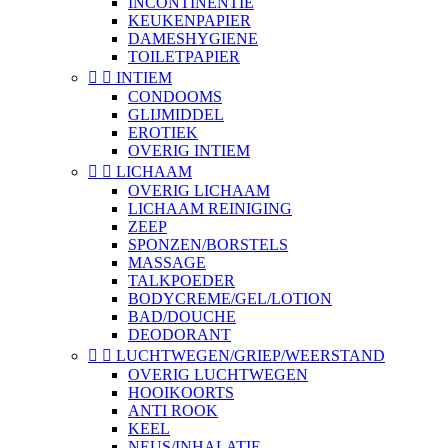
INCONTINENTIE
KEUKENPAPIER
DAMESHYGIENE
TOILETPAPIER


INTIEM
CONDOOMS
GLIJMIDDEL
EROTIEK
OVERIG INTIEM


LICHAAM
OVERIG LICHAAM
LICHAAM REINIGING
ZEEP
SPONZEN/BORSTELS
MASSAGE
TALKPOEDER
BODYCREME/GEL/LOTION
BAD/DOUCHE
DEODORANT


LUCHTWEGEN/GRIEP/WEERSTAND
OVERIG LUCHTWEGEN
HOOIKOORTS
ANTI ROOK
KEEL
NEUS/INHALATIE