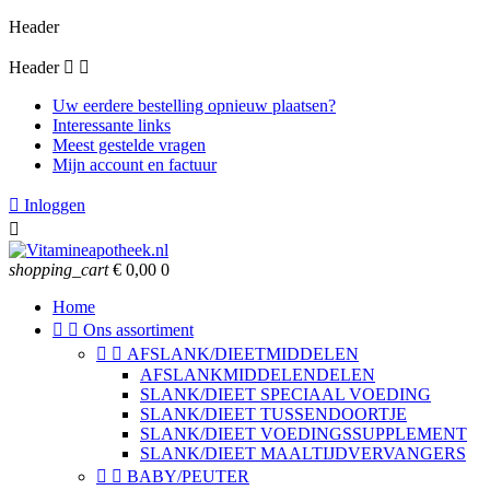
Header
Header


Uw eerdere bestelling opnieuw plaatsen?
Interessante links
Meest gestelde vragen
Mijn account en factuur

Inloggen

shopping_cart
€ 0,00
0
Home


Ons assortiment


AFSLANK/DIEETMIDDELEN
AFSLANKMIDDELENDELEN
SLANK/DIEET SPECIAAL VOEDING
SLANK/DIEET TUSSENDOORTJE
SLANK/DIEET VOEDINGSSUPPLEMENT
SLANK/DIEET MAALTIJDVERVANGERS


BABY/PEUTER