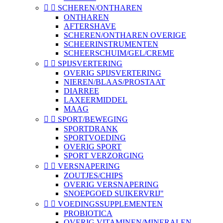


SCHEREN/ONTHAREN
ONTHAREN
AFTERSHAVE
SCHEREN/ONTHAREN OVERIGE
SCHEERINSTRUMENTEN
SCHEERSCHUIM/GEL/CREME


SPIJSVERTERING
OVERIG SPIJSVERTERING
NIEREN/BLAAS/PROSTAAT
DIARREE
LAXEERMIDDEL
MAAG


SPORT/BEWEGING
SPORTDRANK
SPORTVOEDING
OVERIG SPORT
SPORT VERZORGING


VERSNAPERING
ZOUTJES/CHIPS
OVERIG VERSNAPERING
SNOEPGOED SUIKERVRIJ"


VOEDINGSSUPPLEMENTEN
PROBIOTICA
OVERIG VITAMINEN/MINERALEN