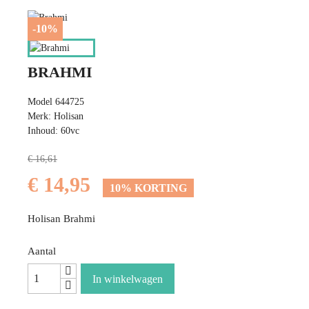
-10%
BRAHMI
Model 644725
Merk: Holisan
Inhoud: 60vc
€ 16,61
€ 14,95
10% KORTING
Holisan Brahmi
Aantal
In winkelwagen