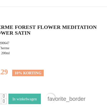
ERME FOREST FLOWER MEDITATION
WER SATIN
200647
Therme
: 200ml
,29
10% KORTING
favorite_border
In winkelwagen