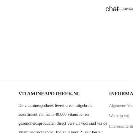
Commentaa
VITAMINEAPOTHEEK.NL
INFORMA
De vitamineapotheek levert u een uitgebreid
Algemene Voo
assortiment van ruim 40.000 vitamine- en
Wie zijn wij
gezondheidsproducten direct vers uit voorraad via de
Interessante li
Vitaminegroothandel. Indien u voor 21 uur bestelt