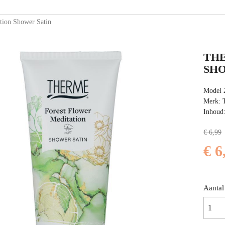
tion Shower Satin
TH
SHO
Model 
Merk: 
Inhoud
€ 6,99
€ 6
Aantal