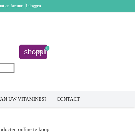
nt en factuur
Inloggen
0
shopping_cart
€ 0,00
AN UW VITAMINES?
CONTACT
oducten online te koop