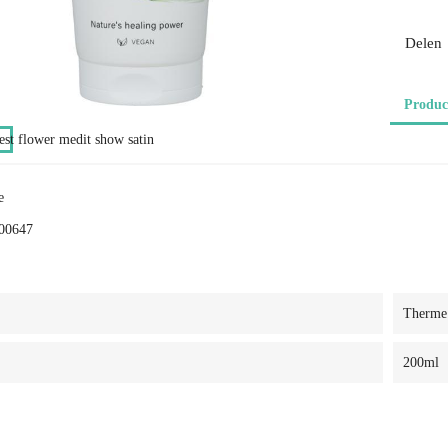
Delen
Produc
e
00647
Therme
200ml