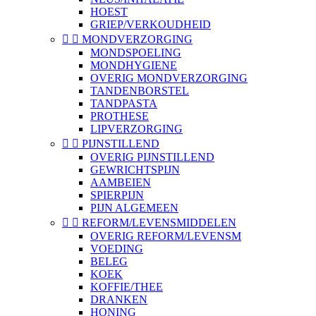
HOEST
GRIEP/VERKOUDHEID


MONDVERZORGING
MONDSPOELING
MONDHYGIENE
OVERIG MONDVERZORGING
TANDENBORSTEL
TANDPASTA
PROTHESE
LIPVERZORGING


PIJNSTILLEND
OVERIG PIJNSTILLEND
GEWRICHTSPIJN
AAMBEIEN
SPIERPIJN
PIJN ALGEMEEN


REFORM/LEVENSMIDDELEN
OVERIG REFORM/LEVENSM
VOEDING
BELEG
KOEK
KOFFIE/THEE
DRANKEN
HONING