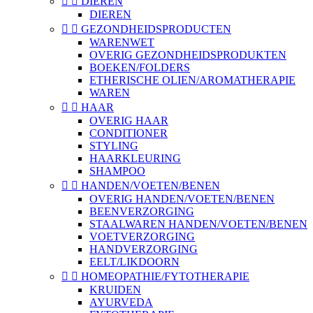


DIEREN
DIEREN


GEZONDHEIDSPRODUCTEN
WARENWET
OVERIG GEZONDHEIDSPRODUKTEN
BOEKEN/FOLDERS
ETHERISCHE OLIEN/AROMATHERAPIE
WAREN


HAAR
OVERIG HAAR
CONDITIONER
STYLING
HAARKLEURING
SHAMPOO


HANDEN/VOETEN/BENEN
OVERIG HANDEN/VOETEN/BENEN
BEENVERZORGING
STAALWAREN HANDEN/VOETEN/BENEN
VOETVERZORGING
HANDVERZORGING
EELT/LIKDOORN


HOMEOPATHIE/FYTOTHERAPIE
KRUIDEN
AYURVEDA