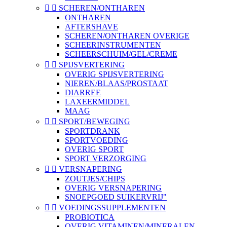


SCHEREN/ONTHAREN
ONTHAREN
AFTERSHAVE
SCHEREN/ONTHAREN OVERIGE
SCHEERINSTRUMENTEN
SCHEERSCHUIM/GEL/CREME


SPIJSVERTERING
OVERIG SPIJSVERTERING
NIEREN/BLAAS/PROSTAAT
DIARREE
LAXEERMIDDEL
MAAG


SPORT/BEWEGING
SPORTDRANK
SPORTVOEDING
OVERIG SPORT
SPORT VERZORGING


VERSNAPERING
ZOUTJES/CHIPS
OVERIG VERSNAPERING
SNOEPGOED SUIKERVRIJ"


VOEDINGSSUPPLEMENTEN
PROBIOTICA
OVERIG VITAMINEN/MINERALEN