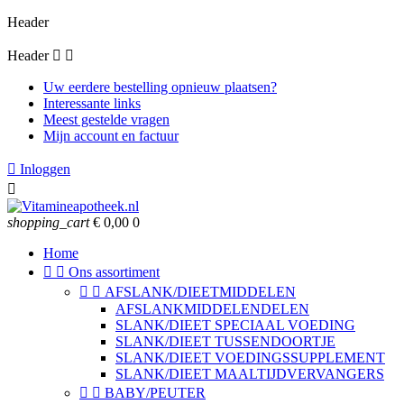
Header
Header


Uw eerdere bestelling opnieuw plaatsen?
Interessante links
Meest gestelde vragen
Mijn account en factuur

Inloggen

shopping_cart
€ 0,00
0
Home


Ons assortiment


AFSLANK/DIEETMIDDELEN
AFSLANKMIDDELENDELEN
SLANK/DIEET SPECIAAL VOEDING
SLANK/DIEET TUSSENDOORTJE
SLANK/DIEET VOEDINGSSUPPLEMENT
SLANK/DIEET MAALTIJDVERVANGERS


BABY/PEUTER