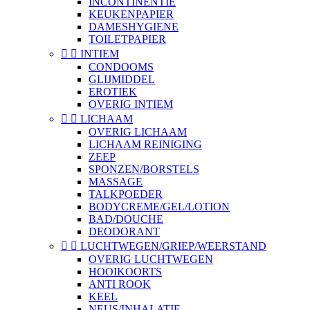
INCONTINENTIE
KEUKENPAPIER
DAMESHYGIENE
TOILETPAPIER


INTIEM
CONDOOMS
GLIJMIDDEL
EROTIEK
OVERIG INTIEM


LICHAAM
OVERIG LICHAAM
LICHAAM REINIGING
ZEEP
SPONZEN/BORSTELS
MASSAGE
TALKPOEDER
BODYCREME/GEL/LOTION
BAD/DOUCHE
DEODORANT


LUCHTWEGEN/GRIEP/WEERSTAND
OVERIG LUCHTWEGEN
HOOIKOORTS
ANTI ROOK
KEEL
NEUS/INHALATIE