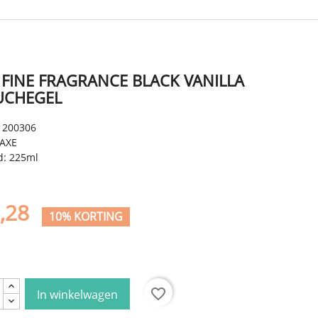
 FINE FRAGRANCE BLACK VANILLA
UCHEGEL
 200306
 AXE
d: 225ml
7,28
10% KORTING
l
favorite_border
In winkelwagen