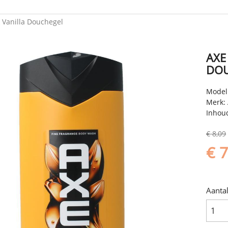
 Vanilla Douchegel
AXE
DO
Model
Merk:
Inhou
€ 8,09
€ 
Aanta