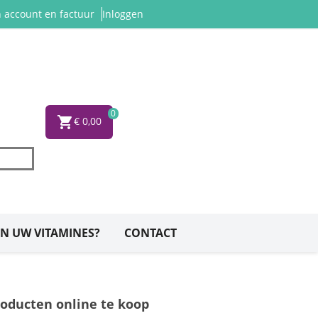
 account en factuur
Inloggen
0
shopping_cart
€ 0,00
N UW VITAMINES?
CONTACT
oducten online te koop