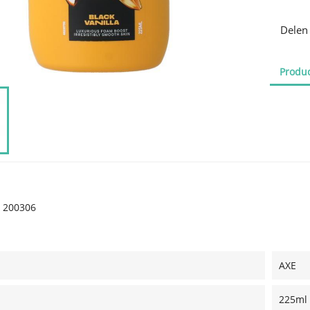
Delen
Produc
200306
AXE
225ml