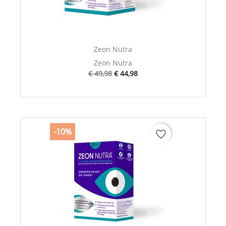
Zeon Nutra
Zeon Nutra
€ 49,98
€ 44,98
-10%
favorite_border