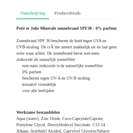
Omschrijving
Productdetails
Petit et Jolie Minerale zonnebrand SPF30 - 0% parfum
Zonnebrand SPF 30 beschermt de huid tegen UVA en
UVB-straling. De crÃ¨me smeert makkelijk uit en laat geen
witte waas achter. De zonnebrand bevat non-nano
zinkoxide als natuurlijk zonnefilter.
non-nano zinkoxide is de natuurlijke zonnefilter
0% parfum
beschermt tegen UV-A en UV-B straling
koraalrif vriendelijk
voor alle leeftijden
Werkzame bestanddelen
Aqua (water), Zinc Oxide, Coco-Caprylate/Caprate,
Pentylene Glycol, Dioctyldodecyl Succinate, C13-14
Alkane, Arachidyl Alcohol, Capryloyl Glycerin/Sebacic