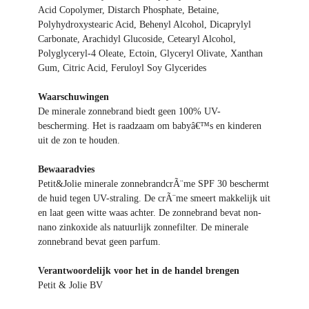
Acid Copolymer, Distarch Phosphate, Betaine,
Polyhydroxystearic Acid, Behenyl Alcohol, Dicaprylyl
Carbonate, Arachidyl Glucoside, Cetearyl Alcohol,
Polyglyceryl-4 Oleate, Ectoin, Glyceryl Olivate, Xanthan
Gum, Citric Acid, Feruloyl Soy Glycerides
Waarschuwingen
De minerale zonnebrand biedt geen 100% UV-
bescherming. Het is raadzaam om babyâ€™s en kinderen
uit de zon te houden.
Bewaaradvies
Petit&Jolie minerale zonnebrandcrÃ¨me SPF 30 beschermt
de huid tegen UV-straling. De crÃ¨me smeert makkelijk uit
en laat geen witte waas achter. De zonnebrand bevat non-
nano zinkoxide als natuurlijk zonnefilter. De minerale
zonnebrand bevat geen parfum.
Verantwoordelijk voor het in de handel brengen
Petit & Jolie BV