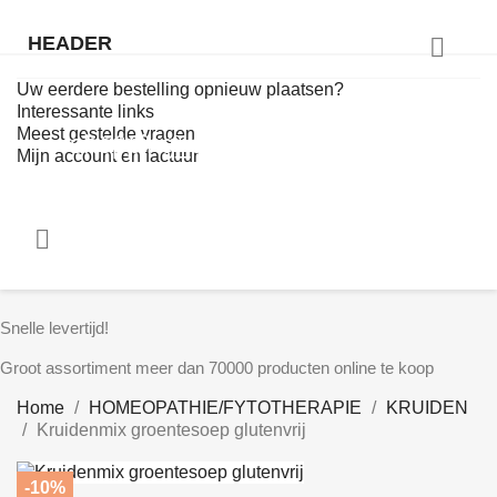
HEADER

Uw eerdere bestelling opnieuw plaatsen?
Interessante links
Meest gestelde vragen
shopping_cart
€ 0,00
0
Mijn account en factuur


Snelle levertijd!
Groot assortiment meer dan 70000 producten online te koop
Home
HOMEOPATHIE/FYTOTHERAPIE
KRUIDEN
Kruidenmix groentesoep glutenvrij
-10%