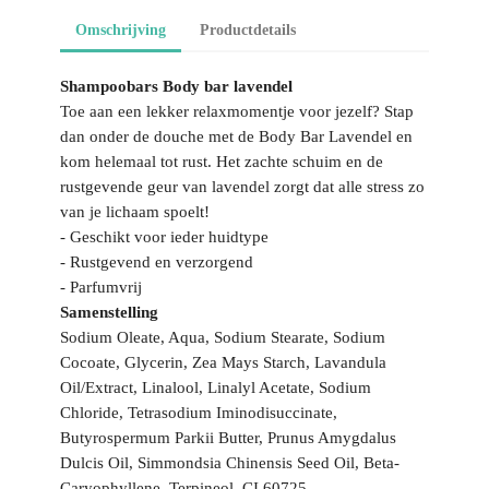
Omschrijving
Productdetails
Shampoobars Body bar lavendel
Toe aan een lekker relaxmomentje voor jezelf? Stap
dan onder de douche met de Body Bar Lavendel en
kom helemaal tot rust. Het zachte schuim en de
rustgevende geur van lavendel zorgt dat alle stress zo
van je lichaam spoelt!
- Geschikt voor ieder huidtype
- Rustgevend en verzorgend
- Parfumvrij
Samenstelling
Sodium Oleate, Aqua, Sodium Stearate, Sodium
Cocoate, Glycerin, Zea Mays Starch, Lavandula
Oil/Extract, Linalool, Linalyl Acetate, Sodium
Chloride, Tetrasodium Iminodisuccinate,
Butyrospermum Parkii Butter, Prunus Amygdalus
Dulcis Oil, Simmondsia Chinensis Seed Oil, Beta-
Caryophyllene, Terpineol, CI 60725