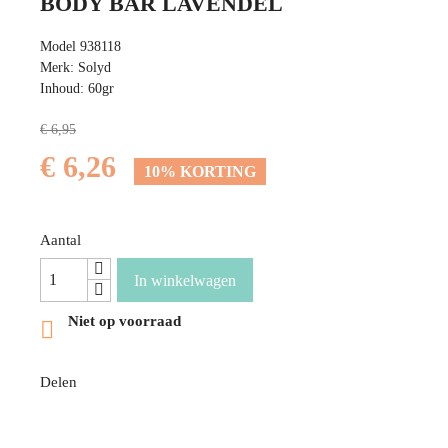
BODY BAR LAVENDEL
Model 938118
Merk: Solyd
Inhoud: 60gr
€ 6,95
€ 6,26
10% KORTING
Aantal
In winkelwagen
Niet op voorraad

Delen