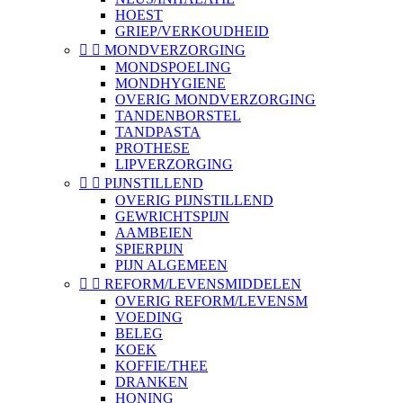
HOEST
GRIEP/VERKOUDHEID


MONDVERZORGING
MONDSPOELING
MONDHYGIENE
OVERIG MONDVERZORGING
TANDENBORSTEL
TANDPASTA
PROTHESE
LIPVERZORGING


PIJNSTILLEND
OVERIG PIJNSTILLEND
GEWRICHTSPIJN
AAMBEIEN
SPIERPIJN
PIJN ALGEMEEN


REFORM/LEVENSMIDDELEN
OVERIG REFORM/LEVENSM
VOEDING
BELEG
KOEK
KOFFIE/THEE
DRANKEN
HONING