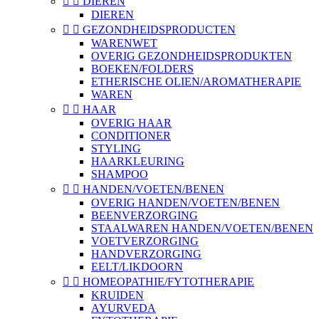


DIEREN
DIEREN


GEZONDHEIDSPRODUCTEN
WARENWET
OVERIG GEZONDHEIDSPRODUKTEN
BOEKEN/FOLDERS
ETHERISCHE OLIEN/AROMATHERAPIE
WAREN


HAAR
OVERIG HAAR
CONDITIONER
STYLING
HAARKLEURING
SHAMPOO


HANDEN/VOETEN/BENEN
OVERIG HANDEN/VOETEN/BENEN
BEENVERZORGING
STAALWAREN HANDEN/VOETEN/BENEN
VOETVERZORGING
HANDVERZORGING
EELT/LIKDOORN


HOMEOPATHIE/FYTOTHERAPIE
KRUIDEN
AYURVEDA