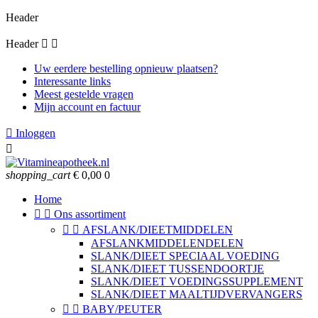
Header
Header


Uw eerdere bestelling opnieuw plaatsen?
Interessante links
Meest gestelde vragen
Mijn account en factuur

Inloggen

shopping_cart
€ 0,00
0
Home


Ons assortiment


AFSLANK/DIEETMIDDELEN
AFSLANKMIDDELENDELEN
SLANK/DIEET SPECIAAL VOEDING
SLANK/DIEET TUSSENDOORTJE
SLANK/DIEET VOEDINGSSUPPLEMENT
SLANK/DIEET MAALTIJDVERVANGERS


BABY/PEUTER