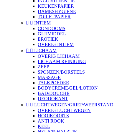
INCONTINENTIE
KEUKENPAPIER
DAMESHYGIENE
TOILETPAPIER


INTIEM
CONDOOMS
GLIJMIDDEL
EROTIEK
OVERIG INTIEM


LICHAAM
OVERIG LICHAAM
LICHAAM REINIGING
ZEEP
SPONZEN/BORSTELS
MASSAGE
TALKPOEDER
BODYCREME/GEL/LOTION
BAD/DOUCHE
DEODORANT


LUCHTWEGEN/GRIEP/WEERSTAND
OVERIG LUCHTWEGEN
HOOIKOORTS
ANTI ROOK
KEEL
NEUS/INHALATIE