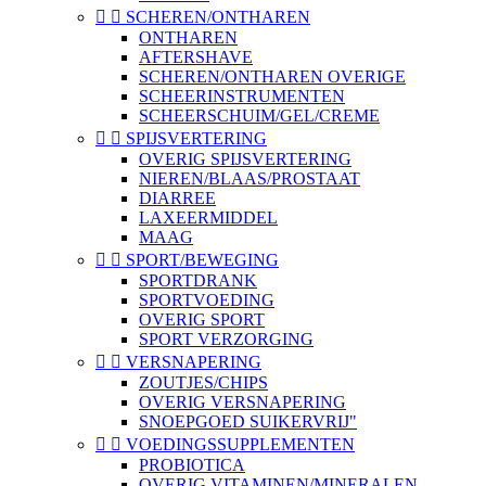


SCHEREN/ONTHAREN
ONTHAREN
AFTERSHAVE
SCHEREN/ONTHAREN OVERIGE
SCHEERINSTRUMENTEN
SCHEERSCHUIM/GEL/CREME


SPIJSVERTERING
OVERIG SPIJSVERTERING
NIEREN/BLAAS/PROSTAAT
DIARREE
LAXEERMIDDEL
MAAG


SPORT/BEWEGING
SPORTDRANK
SPORTVOEDING
OVERIG SPORT
SPORT VERZORGING


VERSNAPERING
ZOUTJES/CHIPS
OVERIG VERSNAPERING
SNOEPGOED SUIKERVRIJ"


VOEDINGSSUPPLEMENTEN
PROBIOTICA
OVERIG VITAMINEN/MINERALEN