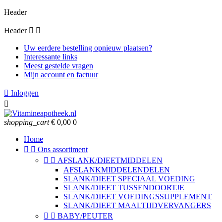
Header
Header


Uw eerdere bestelling opnieuw plaatsen?
Interessante links
Meest gestelde vragen
Mijn account en factuur

Inloggen

shopping_cart
€ 0,00
0
Home


Ons assortiment


AFSLANK/DIEETMIDDELEN
AFSLANKMIDDELENDELEN
SLANK/DIEET SPECIAAL VOEDING
SLANK/DIEET TUSSENDOORTJE
SLANK/DIEET VOEDINGSSUPPLEMENT
SLANK/DIEET MAALTIJDVERVANGERS


BABY/PEUTER