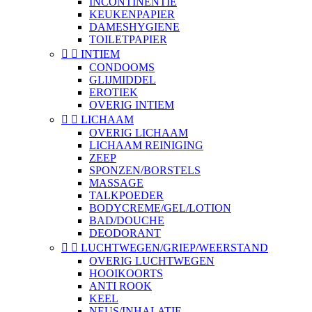
INCONTINENTIE
KEUKENPAPIER
DAMESHYGIENE
TOILETPAPIER


INTIEM
CONDOOMS
GLIJMIDDEL
EROTIEK
OVERIG INTIEM


LICHAAM
OVERIG LICHAAM
LICHAAM REINIGING
ZEEP
SPONZEN/BORSTELS
MASSAGE
TALKPOEDER
BODYCREME/GEL/LOTION
BAD/DOUCHE
DEODORANT


LUCHTWEGEN/GRIEP/WEERSTAND
OVERIG LUCHTWEGEN
HOOIKOORTS
ANTI ROOK
KEEL
NEUS/INHALATIE