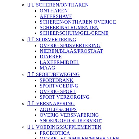


SCHEREN/ONTHAREN
ONTHAREN
AFTERSHAVE
SCHEREN/ONTHAREN OVERIGE
SCHEERINSTRUMENTEN
SCHEERSCHUIM/GEL/CREME


SPIJSVERTERING
OVERIG SPIJSVERTERING
NIEREN/BLAAS/PROSTAAT
DIARREE
LAXEERMIDDEL
MAAG


SPORT/BEWEGING
SPORTDRANK
SPORTVOEDING
OVERIG SPORT
SPORT VERZORGING


VERSNAPERING
ZOUTJES/CHIPS
OVERIG VERSNAPERING
SNOEPGOED SUIKERVRIJ"


VOEDINGSSUPPLEMENTEN
PROBIOTICA
OVERIG VITAMINEN/MINERALEN