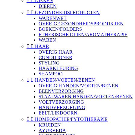


DIEREN
DIEREN


GEZONDHEIDSPRODUCTEN
WARENWET
OVERIG GEZONDHEIDSPRODUKTEN
BOEKEN/FOLDERS
ETHERISCHE OLIEN/AROMATHERAPIE
WAREN


HAAR
OVERIG HAAR
CONDITIONER
STYLING
HAARKLEURING
SHAMPOO


HANDEN/VOETEN/BENEN
OVERIG HANDEN/VOETEN/BENEN
BEENVERZORGING
STAALWAREN HANDEN/VOETEN/BENEN
VOETVERZORGING
HANDVERZORGING
EELT/LIKDOORN


HOMEOPATHIE/FYTOTHERAPIE
KRUIDEN
AYURVEDA