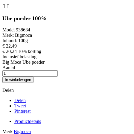


Ube poeder 100%
Model 938634
Merk: Bigmoca
Inhoud: 100g
€ 22,49
€ 20,24
10% korting
Inclusief belasting
Big Moca Ube poeder
Aantal
In winkelwagen
Delen
Delen
Tweet
Pinterest
Productdetails
Merk
Bigmoca