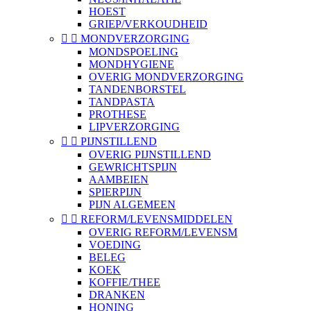
HOEST
GRIEP/VERKOUDHEID


MONDVERZORGING
MONDSPOELING
MONDHYGIENE
OVERIG MONDVERZORGING
TANDENBORSTEL
TANDPASTA
PROTHESE
LIPVERZORGING


PIJNSTILLEND
OVERIG PIJNSTILLEND
GEWRICHTSPIJN
AAMBEIEN
SPIERPIJN
PIJN ALGEMEEN


REFORM/LEVENSMIDDELEN
OVERIG REFORM/LEVENSM
VOEDING
BELEG
KOEK
KOFFIE/THEE
DRANKEN
HONING