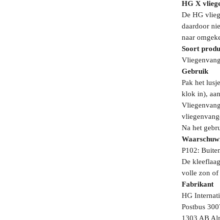
HG X vlieg
De HG vliege
daardoor nie
naar omgeke
Soort produ
Vliegenvang
Gebruik
Pak het lusj
klok in), aa
Vliegenvange
vliegenvange
Na het gebr
Waarschuw
P102: Buiten
De kleeflaag
volle zon of
Fabrikant
HG Internati
Postbus 300
1303 AB Al