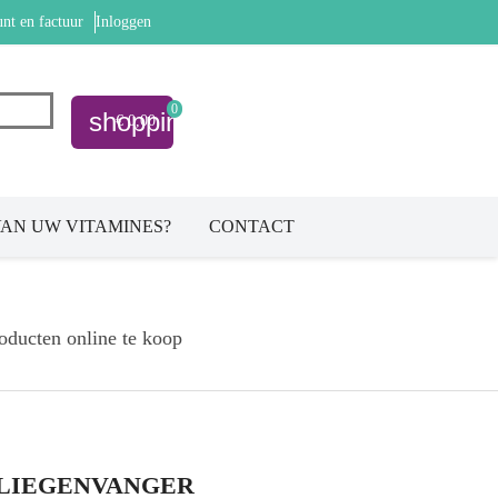
nt en factuur
Inloggen
0
shopping_cart
€ 0,00
AN UW VITAMINES?
CONTACT
oducten online te koop
VLIEGENVANGER