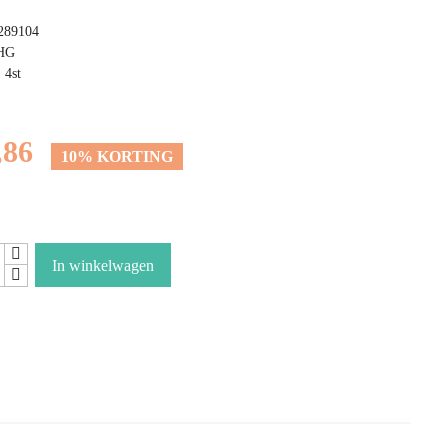
289104
 HG
 4st
,86
10% KORTING
In winkelwagen