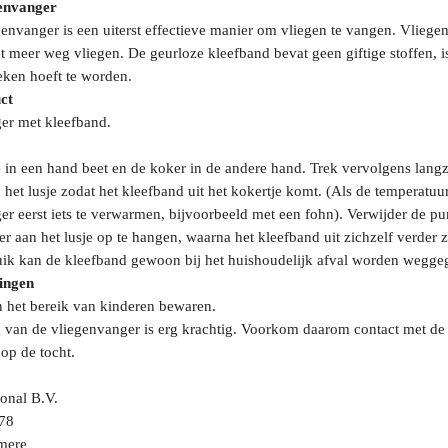
envanger
nvanger is een uiterst effectieve manier om vliegen te vangen. Vliegen
t meer weg vliegen. De geurloze kleefband bevat geen giftige stoffen, i
ken hoeft te worden.
ct
er met kleefband.
e in een hand beet en de koker in de andere hand. Trek vervolgens lan
n het lusje zodat het kleefband uit het kokertje komt. (Als de temperat
r eerst iets te verwarmen, bijvoorbeeld met een fohn). Verwijder de pu
r aan het lusje op te hangen, waarna het kleefband uit zichzelf verder z
uik kan de kleefband gewoon bij het huishoudelijk afval worden wegge
ingen
 het bereik van kinderen bewaren.
 van de vliegenvanger is erg krachtig. Voorkom daarom contact met de 
 op de tocht.
onal B.V.
78
mere