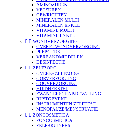
AMINOZUREN
VETZUREN
GEWRICHTEN
MINERALEN MULTI
MINERALEN ENKEL
VITAMINE MULTI
VITAMINE ENKEL


WONDVERZORGING
OVERIG WONDVERZORGING
PLEISTERS
VERBANDMIDDELEN
DESINFECTIE


ZELFZORG
OVERIG ZELFZORG
OORVERZORGING
OOGVERZORGING
HUIDHERSTEL
ZWANGERSCHAP/BEVALLING
RUSTGEVEND
INSTRUMENTEN/ZELFTEST
MENOPAUZE/MENSTRUATIE


ZONCOSMETICA
ZONCOSMETICA
ZELFBRUINERS