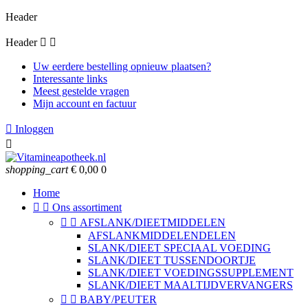
Header
Header


Uw eerdere bestelling opnieuw plaatsen?
Interessante links
Meest gestelde vragen
Mijn account en factuur

Inloggen

shopping_cart
€ 0,00
0
Home


Ons assortiment


AFSLANK/DIEETMIDDELEN
AFSLANKMIDDELENDELEN
SLANK/DIEET SPECIAAL VOEDING
SLANK/DIEET TUSSENDOORTJE
SLANK/DIEET VOEDINGSSUPPLEMENT
SLANK/DIEET MAALTIJDVERVANGERS


BABY/PEUTER