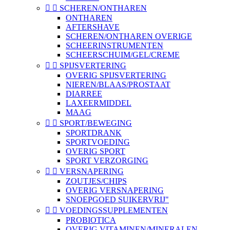


SCHEREN/ONTHAREN
ONTHAREN
AFTERSHAVE
SCHEREN/ONTHAREN OVERIGE
SCHEERINSTRUMENTEN
SCHEERSCHUIM/GEL/CREME


SPIJSVERTERING
OVERIG SPIJSVERTERING
NIEREN/BLAAS/PROSTAAT
DIARREE
LAXEERMIDDEL
MAAG


SPORT/BEWEGING
SPORTDRANK
SPORTVOEDING
OVERIG SPORT
SPORT VERZORGING


VERSNAPERING
ZOUTJES/CHIPS
OVERIG VERSNAPERING
SNOEPGOED SUIKERVRIJ"


VOEDINGSSUPPLEMENTEN
PROBIOTICA
OVERIG VITAMINEN/MINERALEN