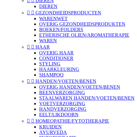


DIEREN
DIEREN


GEZONDHEIDSPRODUCTEN
WARENWET
OVERIG GEZONDHEIDSPRODUKTEN
BOEKEN/FOLDERS
ETHERISCHE OLIEN/AROMATHERAPIE
WAREN


HAAR
OVERIG HAAR
CONDITIONER
STYLING
HAARKLEURING
SHAMPOO


HANDEN/VOETEN/BENEN
OVERIG HANDEN/VOETEN/BENEN
BEENVERZORGING
STAALWAREN HANDEN/VOETEN/BENEN
VOETVERZORGING
HANDVERZORGING
EELT/LIKDOORN


HOMEOPATHIE/FYTOTHERAPIE
KRUIDEN
AYURVEDA