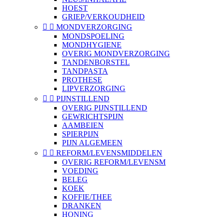
HOEST
GRIEP/VERKOUDHEID


MONDVERZORGING
MONDSPOELING
MONDHYGIENE
OVERIG MONDVERZORGING
TANDENBORSTEL
TANDPASTA
PROTHESE
LIPVERZORGING


PIJNSTILLEND
OVERIG PIJNSTILLEND
GEWRICHTSPIJN
AAMBEIEN
SPIERPIJN
PIJN ALGEMEEN


REFORM/LEVENSMIDDELEN
OVERIG REFORM/LEVENSM
VOEDING
BELEG
KOEK
KOFFIE/THEE
DRANKEN
HONING