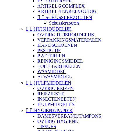
FYTOTHERAPIE
ARTIKEL 6 COMPLEX
ARTIKEL 4 ENKELVOUDIG


SCHUSSLERZOUTEN
Schusslerzouten


HUISHOUDELIJK
OVERIG HUISHOUDELIJK
VERPAKKINGSMATERIALEN
HANDSCHOENEN
PESTICIDE
BATTERIJEN
REINIGINGSMIDDEL
TOILETARTIKELEN
WASMIDDEL
AFWASMIDDEL


HULPMIDDELEN
OVERIG REIZEN
REISZIEKTE
INSECTENBETEN
HULPMIDDELEN


HYGIENE/PAPIER
DAMESVERBAND/TAMPONS
OVERIG HYGIENE
TISSUES