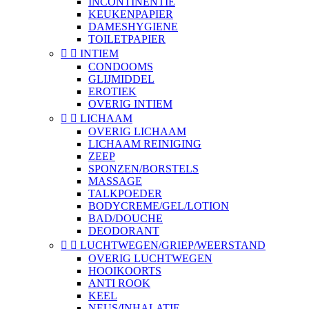
INCONTINENTIE
KEUKENPAPIER
DAMESHYGIENE
TOILETPAPIER


INTIEM
CONDOOMS
GLIJMIDDEL
EROTIEK
OVERIG INTIEM


LICHAAM
OVERIG LICHAAM
LICHAAM REINIGING
ZEEP
SPONZEN/BORSTELS
MASSAGE
TALKPOEDER
BODYCREME/GEL/LOTION
BAD/DOUCHE
DEODORANT


LUCHTWEGEN/GRIEP/WEERSTAND
OVERIG LUCHTWEGEN
HOOIKOORTS
ANTI ROOK
KEEL
NEUS/INHALATIE