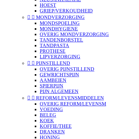
HOEST
GRIEP/VERKOUDHEID


MONDVERZORGING
MONDSPOELING
MONDHYGIENE
OVERIG MONDVERZORGING
TANDENBORSTEL
TANDPASTA
PROTHESE
LIPVERZORGING


PIJNSTILLEND
OVERIG PIJNSTILLEND
GEWRICHTSPIJN
AAMBEIEN
SPIERPIJN
PIJN ALGEMEEN


REFORM/LEVENSMIDDELEN
OVERIG REFORM/LEVENSM
VOEDING
BELEG
KOEK
KOFFIE/THEE
DRANKEN
HONING