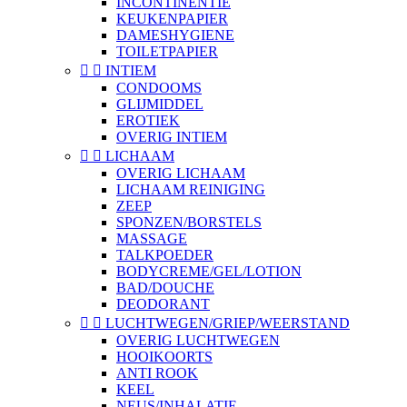
INCONTINENTIE
KEUKENPAPIER
DAMESHYGIENE
TOILETPAPIER


INTIEM
CONDOOMS
GLIJMIDDEL
EROTIEK
OVERIG INTIEM


LICHAAM
OVERIG LICHAAM
LICHAAM REINIGING
ZEEP
SPONZEN/BORSTELS
MASSAGE
TALKPOEDER
BODYCREME/GEL/LOTION
BAD/DOUCHE
DEODORANT


LUCHTWEGEN/GRIEP/WEERSTAND
OVERIG LUCHTWEGEN
HOOIKOORTS
ANTI ROOK
KEEL
NEUS/INHALATIE