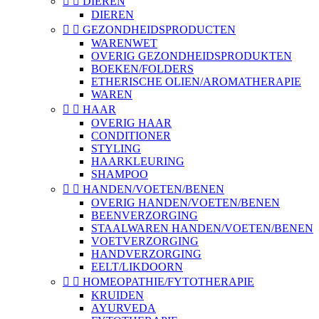


DIEREN
DIEREN


GEZONDHEIDSPRODUCTEN
WARENWET
OVERIG GEZONDHEIDSPRODUKTEN
BOEKEN/FOLDERS
ETHERISCHE OLIEN/AROMATHERAPIE
WAREN


HAAR
OVERIG HAAR
CONDITIONER
STYLING
HAARKLEURING
SHAMPOO


HANDEN/VOETEN/BENEN
OVERIG HANDEN/VOETEN/BENEN
BEENVERZORGING
STAALWAREN HANDEN/VOETEN/BENEN
VOETVERZORGING
HANDVERZORGING
EELT/LIKDOORN


HOMEOPATHIE/FYTOTHERAPIE
KRUIDEN
AYURVEDA