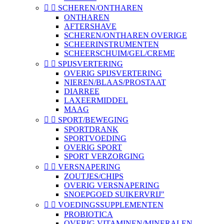


SCHEREN/ONTHAREN
ONTHAREN
AFTERSHAVE
SCHEREN/ONTHAREN OVERIGE
SCHEERINSTRUMENTEN
SCHEERSCHUIM/GEL/CREME


SPIJSVERTERING
OVERIG SPIJSVERTERING
NIEREN/BLAAS/PROSTAAT
DIARREE
LAXEERMIDDEL
MAAG


SPORT/BEWEGING
SPORTDRANK
SPORTVOEDING
OVERIG SPORT
SPORT VERZORGING


VERSNAPERING
ZOUTJES/CHIPS
OVERIG VERSNAPERING
SNOEPGOED SUIKERVRIJ"


VOEDINGSSUPPLEMENTEN
PROBIOTICA
OVERIG VITAMINEN/MINERALEN