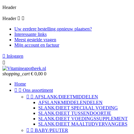
Header
Header


Uw eerdere bestelling opnieuw plaatsen?
Interessante links
Meest gestelde vragen
Mijn account en factuur

Inloggen

shopping_cart
€ 0,00
0
Home


Ons assortiment


AFSLANK/DIEETMIDDELEN
AFSLANKMIDDELENDELEN
SLANK/DIEET SPECIAAL VOEDING
SLANK/DIEET TUSSENDOORTJE
SLANK/DIEET VOEDINGSSUPPLEMENT
SLANK/DIEET MAALTIJDVERVANGERS


BABY/PEUTER