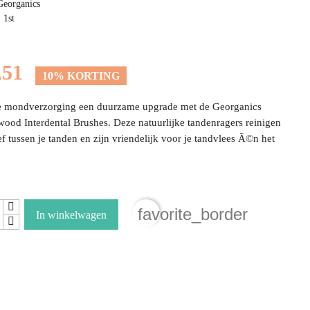
Georganics
 1st
,51
10% KORTING
e mondverzorging een duurzame upgrade met de Georganics
ood Interdental Brushes. Deze natuurlijke tandenragers reinigen
ief tussen je tanden en zijn vriendelijk voor je tandvlees Ã©n het
.
favorite_border
In winkelwagen