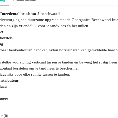
ing
Productdetails
Interdental brush iso-2 beechwood
dverzorging een duurzame upgrade met de Georganics Beechwood Interde
nden en zijn vriendelijk voor je tandvlees én het milieu.
ct
borstels
ng
aar beukenhouten handvat, nylon borstelharen van gemiddelde hardhe
orsteltje voorzichtig verticaal tussen je tanden en beweeg het rustig heen
zontaal borstelen om je tandvlees te beschermen.
dagelijks voor elke ruimte tussen je tanden.
istributeur
ducts
meer
r (0)