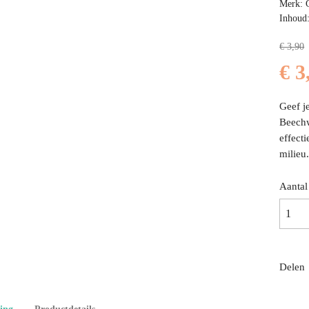
Merk: 
Inhoud:
€ 3,90
€ 3
Geef j
Beechw
effect
milieu
Aantal
Delen