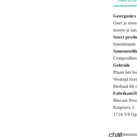
Omschrijv
Georganics 
Geef je mon
tussen je ta
Soort produ
Interdentale 
Samenstelli
ComposBeerb
Gebruik
Plaats het b
Vermijd hori
Herhaal dit 
Fabrikant/D
Biocare Pro
Klaproos 2
1716 VS Op
Commentaa