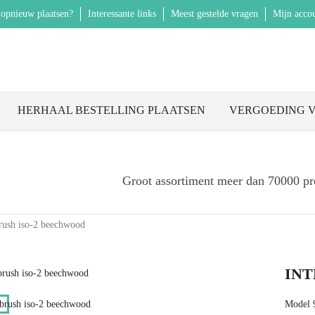
 opnieuw plaatsen?
Interessante links
Meest gestelde vragen
Mijn accou
HERHAAL BESTELLING PLAATSEN
VERGOEDING V
Groot assortiment meer dan 70000 pr
brush iso-2 beechwood
INT
Model 