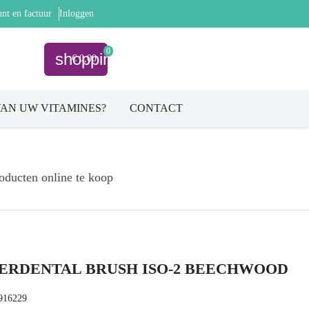
nt en factuur
Inloggen
0
shopping_cart
€ 0,00
AN UW VITAMINES?
CONTACT
oducten online te koop
ERDENTAL BRUSH ISO-2 BEECHWOOD
916229