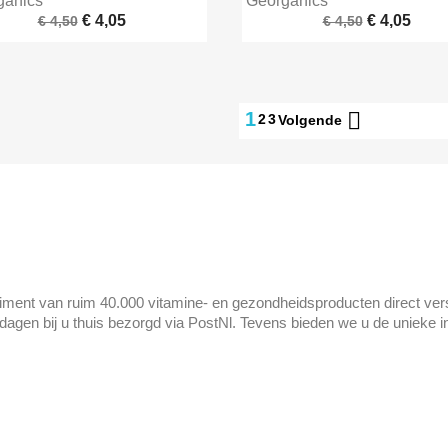
ganics
Georganics
€ 4,05
€ 4,05
€ 4,50
€ 4,50

1
2
3
Volgende
iment van ruim 40.000 vitamine- en gezondheidsproducten direct vers
dagen bij u thuis bezorgd via PostNl. Tevens bieden we u de unieke i