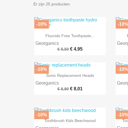
Er zijn 25 producten.
-10%
-10

Snel bekijken
Fluoride Free Toothpaste...
Georganics
Geor
€ 4,95
€ 5,50
-10%
-10

Snel bekijken
Sonic Replacement Heads
Georganics
Geor
€ 8,01
€ 8,90
-10%
-10

Snel bekijken
Toothbrush Kids Beechwood
To