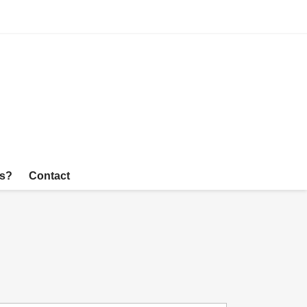

Inloggen
es?
Contact