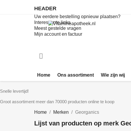
HEADER
Uw eerdere bestelling opnieuw plaatsen?
Interessante links
Meest gestelde vragen
Mijn account en factuur
shopping_cart
€ 0,00
0

Home
Ons assortiment
Wie zijn wij
Snelle levertijd!
Groot assortiment meer dan 70000 producten online te koop
Home
Merken
Georganics
Lijst van producten op merk Ge