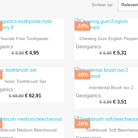
Sorteer op:
Relevant
%
-10%


Snel bekijken
Snel bekijken
Fluoride Free Toothpaste...
Chewing Gum English Pepper
ganics
Georganics
€ 4,95
€ 5,31
€ 5,50
€ 5,90
%
-10%

Snel bekijken
Sonic Toothbrush Set

Snel bekijken
Interdental Brush Iso-2...
ganics
€ 62,91
Georganics
€ 69,90
€ 3,51
€ 3,90
%
-10%


Snel bekijken
Snel bekijken
othbrush Medium Beechwood
Toothbrush Soft Beechwo