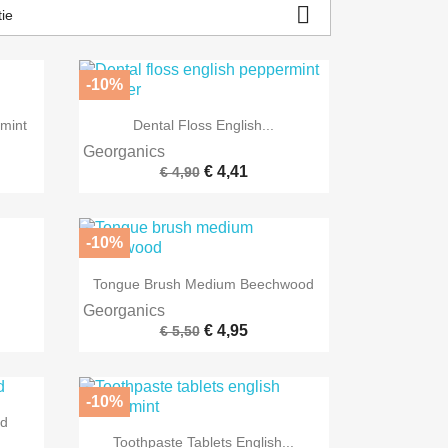

ie
-10%

Snel bekijken
mint
Dental Floss English...
Georganics
€ 4,41
€ 4,90
-10%

Snel bekijken
Tongue Brush Medium Beechwood
Georganics
€ 4,95
€ 5,50
-10%
od

Snel bekijken
Toothpaste Tablets English...